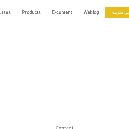
سی مدرسه
urses
Products
E-content
Weblog
Content